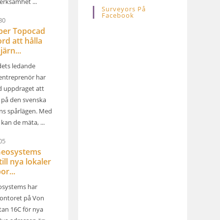
erksamhet ...
Surveyors På
Facebook
30
lper Topocad
rd att hålla
järn...
ets ledande
entreprenör har
d uppdraget att
l på den svenska
ns spårlägen. Med
kan de mäta, ...
05
Geosystems
till nya lokaler
or...
osystems har
ontoret på Von
tan 16C för nya