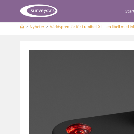
Star
>
Nyheter
>
Världspremiär för Lumibell XL – en libell med i