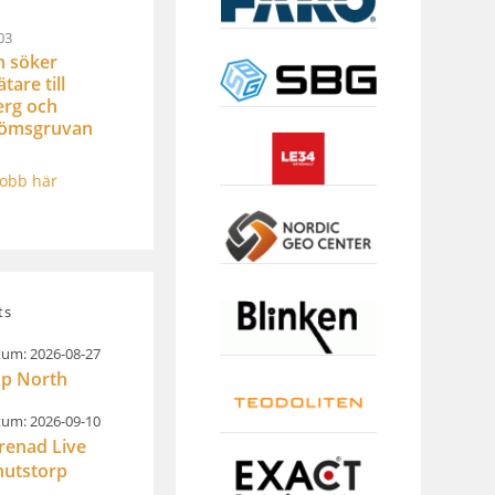
03
n söker
are till
rg och
römsgruvan
jobb här
ts
um: 2026-08-27
p North
um: 2026-09-10
renad Live
nutstorp