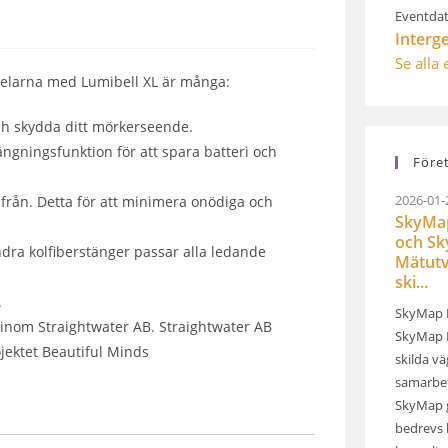
Eventdat
Interg
Se alla
delarna med Lumibell XL är många:
och skydda ditt mörkerseende.
ngningsfunktion för att spara batteri och
Före
2026-01-
ifrån. Detta för att minimera onödiga och
SkyMap
och S
ndra kolfiberstänger passar alla ledande
Mätutv
ski...
.
SkyMap 
inom Straightwater AB. Straightwater AB
SkyMap M
ojektet Beautiful Minds
skilda v
samarbet
SkyMap 
bedrevs 