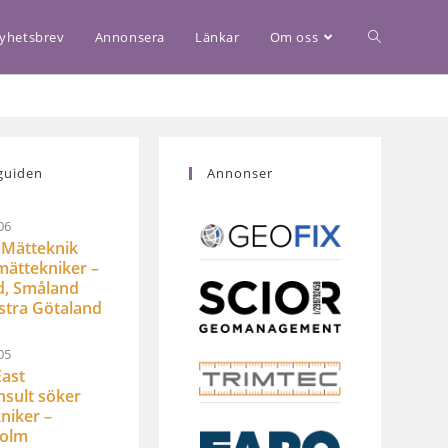
yhetsbrev
Annonsera
Länkar
Om oss
guiden
Annonser
06
Mätteknik
mättekniker –
d, Småland
stra Götaland
05
ast
sult söker
niker –
holm