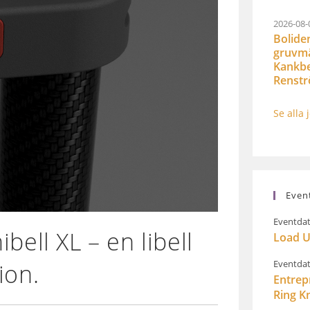
2026-08-
Bolide
gruvmät
Kankbe
Renst
Se alla 
Even
Eventdat
bell XL – en libell
Load U
Eventdat
ion.
Entrep
Ring K