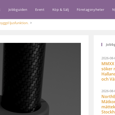
t
Jobbguiden
Event
Köp & Sälj
Företagsnyheter
N
nbyggd ljusfunktion.
>
Jobb
2026-08-
MMXX 
söker 
Hallan
och Vä
2026-08-
NorthE
Mätkon
mättek
Stock