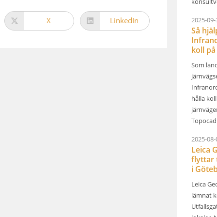
konsultv
2025-09-
X
LinkedIn
Så hjä
Infrano
koll på 
Som land
järnvägs
Infranor
hålla kol
järnväge
Topocad 
2025-08-
Leica 
flyttar 
i Göteb
Leica Ge
lämnat k
Utfallsga