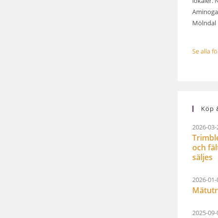
lokaler. 
Aminogat
Mölndal .
Se alla f
Köp &
2026-03-
Trimbl
och fä
säljes
2026-01-
Mätutr
2025-09-