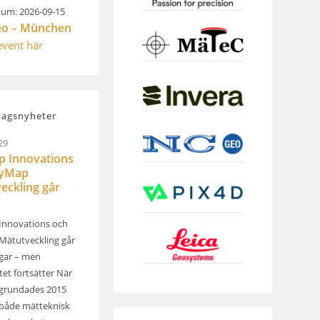
um: 2026-09-15
eo – München
 event här
tagsnyheter
29
 Innovations
kyMap
eckling går
Innovations och
ätutveckling går
ägar – men
et fortsätter När
grundades 2015
både mätteknisk