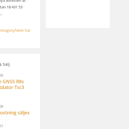
Nya adressen är:
an 18 431 53
..
öretagsnyheter här
 Sälj
26
e GNSS R8s
ltdator Tsc3
08
ustning säljes
01