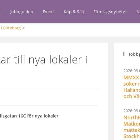
t
Jobbguiden
Event
Köp & Sälj
Företagsnyheter
N
r i Göteborg
>
Jobb
r till nya lokaler i
2026-08-
MMXX 
söker 
Hallan
och Vä
2026-08-
lsgatan 16C för nya lokaler.
NorthE
Mätkon
mättek
Stock