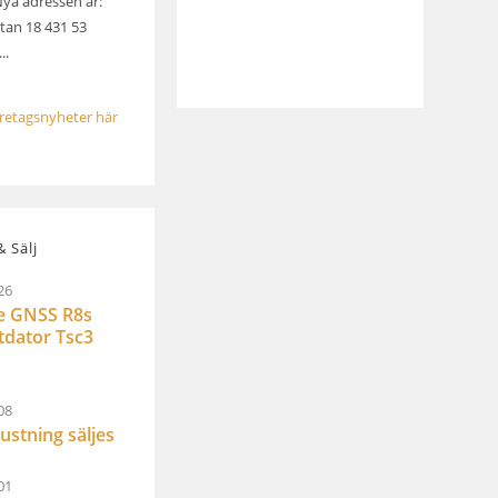
Nya adressen är:
an 18 431 53
..
öretagsnyheter här
 Sälj
26
e GNSS R8s
ltdator Tsc3
08
ustning säljes
01