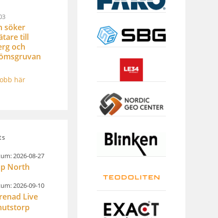
03
n söker
are till
rg och
römsgruvan
jobb här
ts
um: 2026-08-27
p North
um: 2026-09-10
renad Live
nutstorp