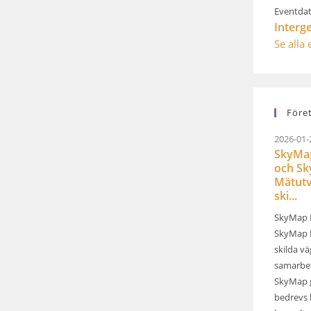
Eventdat
Interg
Se alla
Före
2026-01-
SkyMap
och S
Mätutv
ski...
SkyMap 
SkyMap M
skilda v
samarbet
SkyMap 
bedrevs 