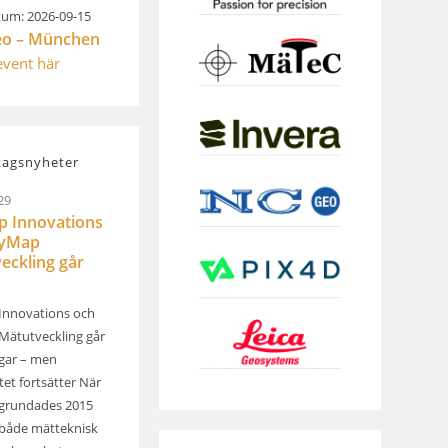
um: 2026-09-15
eo – München
 event här
tagsnyheter
29
 Innovations
kyMap
eckling går
Innovations och
ätutveckling går
ägar – men
et fortsätter När
grundades 2015
både mätteknisk