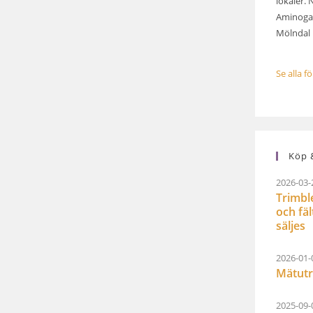
lokaler. 
Aminogat
Mölndal .
Se alla f
Köp &
2026-03-
Trimbl
och fä
säljes
2026-01-
Mätutr
2025-09-