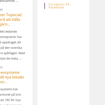
erksamhet ...
Surveyors På
Facebook
30
lper Topocad
rd att hålla
järn...
ets ledande
entreprenör har
d uppdraget att
l på den svenska
ns spårlägen. Med
kan de mäta, ...
05
Geosystems
till nya lokaler
or...
osystems har
ontoret på Von
tan 16C för nya