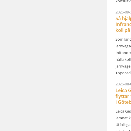
konsultv
2025-09-
Så hjä
Infrano
koll på 
Som land
järnvägs
Infranor
hålla kol
järnväge
Topocad 
2025-08-
Leica 
flyttar 
i Göteb
Leica Ge
lämnat k
Utfallsga