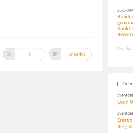
2026-08-
Bolide
gruvmät
Kankbe
Renst
Se alla 
X
LinkedIn
Even
Eventdat
Load U
Eventdat
Entrep
Ring K