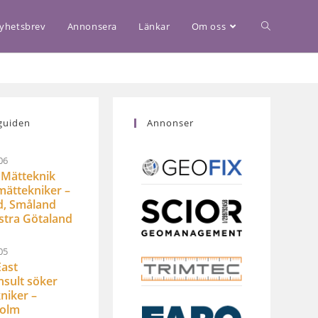
yhetsbrev
Annonsera
Länkar
Om oss
guiden
Annonser
06
Mätteknik
mättekniker –
d, Småland
stra Götaland
05
ast
sult söker
niker –
holm