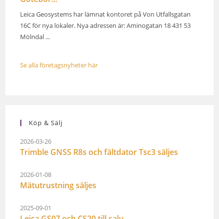
Leica Geosystems har lämnat kontoret på Von Utfallsgatan
16C för nya lokaler. Nya adressen är: Aminogatan 18 431 53
Mölndal ...
Se alla företagsnyheter här
Köp & Sälj
2026-03-26
Trimble GNSS R8s och fältdator Tsc3 säljes
2026-01-08
Mätutrustning säljes
2025-09-01
Leica GS07 och CS20 till salu