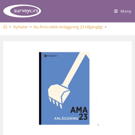
Meny
>
Nyheter
>
Nu finns AMA Anläggning 23 tillgänglig!
>