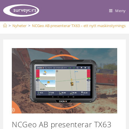
Meny
>
Nyheter
>
NCGeo AB presenterar TX63 – ett nytt maskinstyrningss
NCGeo AB presenterar TX63