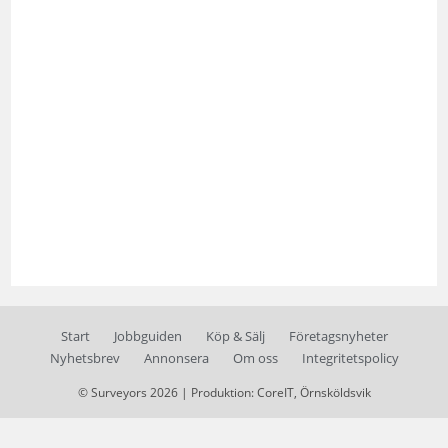
Start
Jobbguiden
Köp & Sälj
Företagsnyheter
Nyhetsbrev
Annonsera
Om oss
Integritetspolicy
© Surveyors 2026 | Produktion: CoreIT, Örnsköldsvik