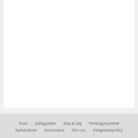
Start
Jobbguiden
Köp & Sälj
Företagsnyheter
Nyhetsbrev
Annonsera
Om oss
Integritetspolicy