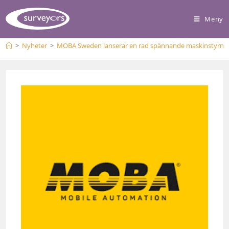
Meny
>
Nyheter
>
MOBA Sweden lanserar en rad spännande maskinstyrni