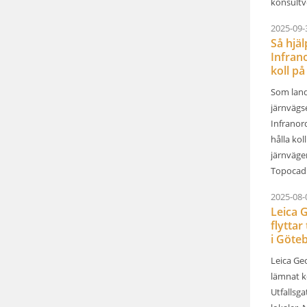
konsultv
2025-09-
Så hjä
Infrano
koll på 
Som land
järnvägs
Infranor
hålla kol
järnväge
Topocad 
2025-08-
Leica 
flyttar 
i Göteb
Leica Ge
lämnat k
Utfallsga