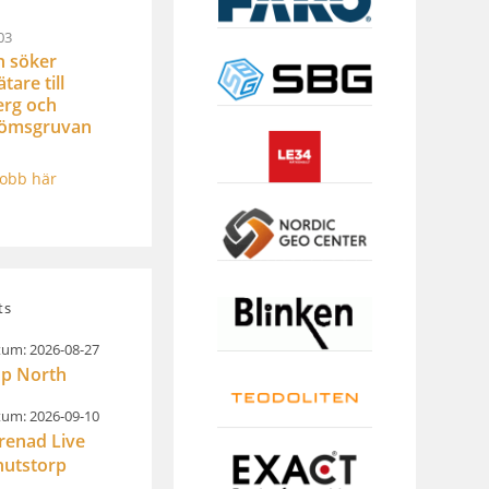
03
n söker
are till
rg och
römsgruvan
jobb här
ts
um: 2026-08-27
p North
um: 2026-09-10
renad Live
nutstorp