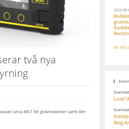
2026-08-
Bolide
gruvmät
Kankbe
Renst
Se alla 
erar två nya
tyrning
Even
Eventdat
Load U
Eventdat
varan Leica MC1 för grävmaskiner samt den
Entrep
Ring K