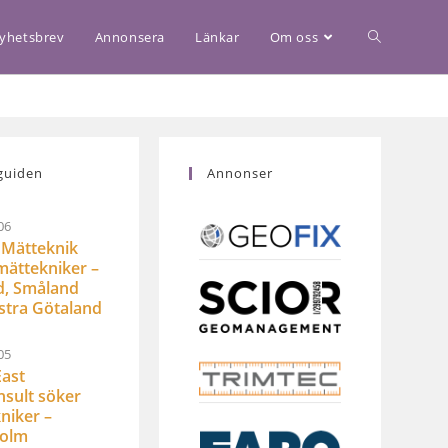
yhetsbrev
Annonsera
Länkar
Om oss
guiden
Annonser
06
Mätteknik
mättekniker –
d, Småland
stra Götaland
05
ast
sult söker
niker –
holm