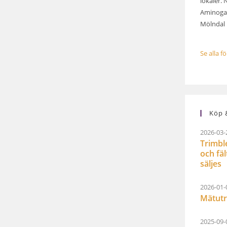
lokaler. 
Aminogat
Mölndal .
Se alla f
Köp &
2026-03-
Trimbl
och fä
säljes
2026-01-
Mätutr
2025-09-