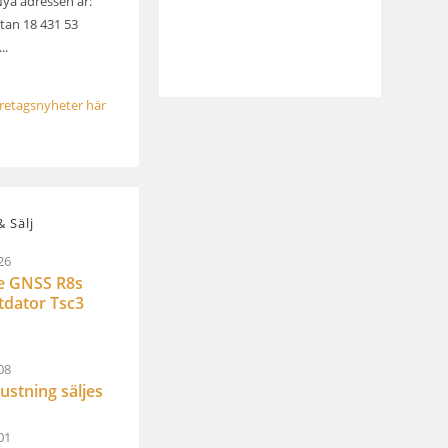
Nya adressen är:
an 18 431 53
..
öretagsnyheter här
 Sälj
26
e GNSS R8s
ltdator Tsc3
08
ustning säljes
01