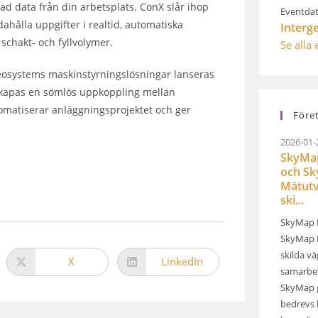
ad data från din arbetsplats. ConX slår ihop
Eventdat
dahålla uppgifter i realtid, automatiska
Interg
schakt- och fyllvolymer.
Se alla
eosystems maskinstyrningslösningar lanseras
kapas en sömlös uppkoppling mellan
omatiserar anläggningsprojektet och ger
Före
2026-01-
SkyMap
och S
Mätutv
ski...
SkyMap 
SkyMap M
skilda v
X
LinkedIn
samarbet
SkyMap 
bedrevs 