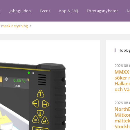
t
Jobbguiden
Event
Köp & Sälj
Företagsnyheter
N
r maskinstyrning
>
Jobb
2026-08-
MMXX 
söker 
Hallan
och Vä
2026-08-
NorthE
Mätkon
mättek
Stock