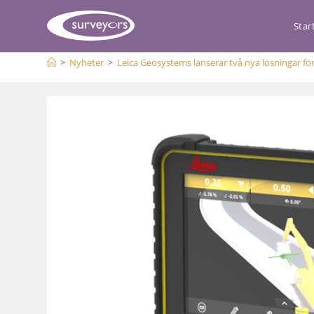
Star
>
Nyheter
>
Leica Geosystems lanserar två nya lösningar fö