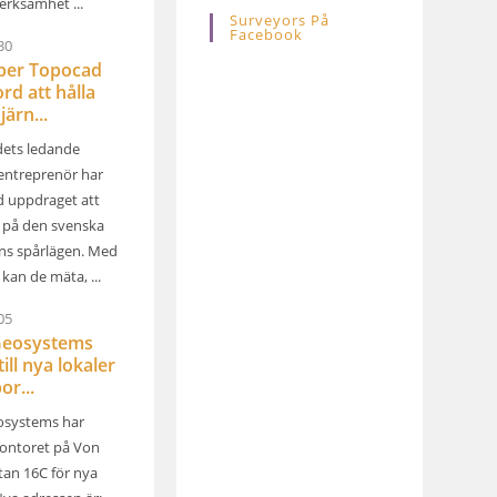
erksamhet ...
Surveyors På
Facebook
30
lper Topocad
rd att hålla
järn...
ets ledande
entreprenör har
d uppdraget att
l på den svenska
ns spårlägen. Med
kan de mäta, ...
05
Geosystems
till nya lokaler
or...
osystems har
ontoret på Von
tan 16C för nya