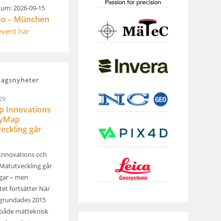
um: 2026-09-15
eo – München
 event här
tagsnyheter
29
 Innovations
kyMap
eckling går
Innovations och
ätutveckling går
ägar – men
et fortsätter När
grundades 2015
både mätteknisk