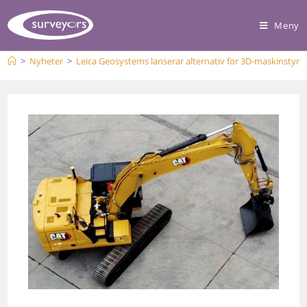
Meny
>
Nyheter
>
Leica Geosystems lanserar alternativ för 3D-maskinstyrn