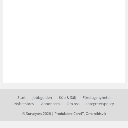
Start
Jobbguiden
Köp & Sälj
Företagsnyheter
Nyhetsbrev
Annonsera
Om oss
Integritetspolicy
© Surveyors 2026 | Produktion: CoreIT, Örnsköldsvik