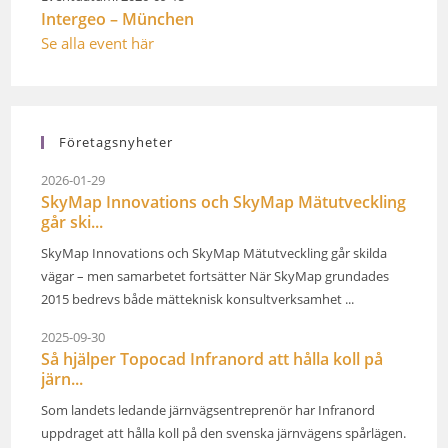
Intergeo – München
Se alla event här
Företagsnyheter
2026-01-29
SkyMap Innovations och SkyMap Mätutveckling
går ski...
SkyMap Innovations och SkyMap Mätutveckling går skilda
vägar – men samarbetet fortsätter När SkyMap grundades
2015 bedrevs både mätteknisk konsultverksamhet ...
2025-09-30
Så hjälper Topocad Infranord att hålla koll på
järn...
Som landets ledande järnvägsentreprenör har Infranord
uppdraget att hålla koll på den svenska järnvägens spårlägen.