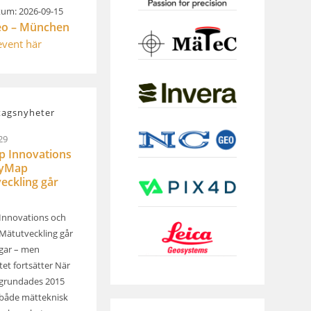
um: 2026-09-15
eo – München
 event här
tagsnyheter
29
 Innovations
kyMap
eckling går
Innovations och
ätutveckling går
ägar – men
et fortsätter När
grundades 2015
både mätteknisk