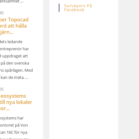
erksamhet ...
Surveyors På
Facebook
30
lper Topocad
rd att hålla
järn...
ets ledande
entreprenör har
d uppdraget att
l på den svenska
ns spårlägen. Med
kan de mäta, ...
05
Geosystems
till nya lokaler
or...
osystems har
ontoret på Von
tan 16C för nya