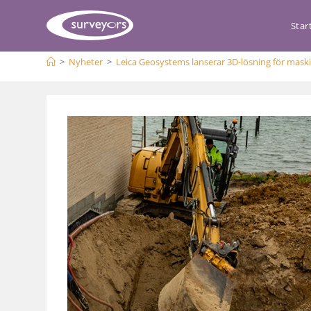
Star
>
Nyheter
>
Leica Geosystems lanserar 3D-lösning för mas