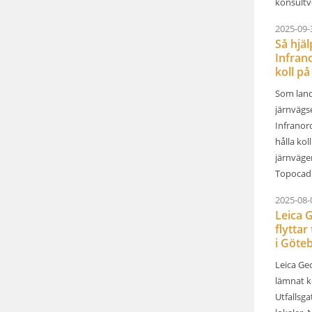
konsultv
2025-09-
Så hjä
Infrano
koll på 
Som land
järnvägs
Infranor
hålla kol
järnväge
Topocad 
2025-08-
Leica 
flyttar 
i Göteb
Leica Ge
lämnat k
Utfallsga