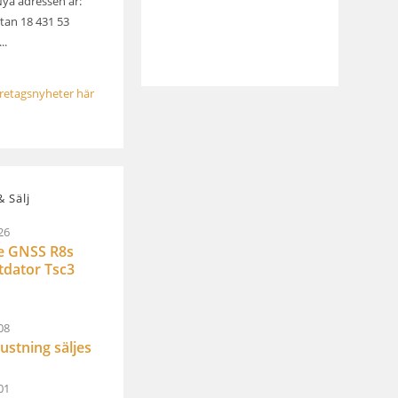
Nya adressen är:
an 18 431 53
..
öretagsnyheter här
 Sälj
26
e GNSS R8s
ltdator Tsc3
08
ustning säljes
01