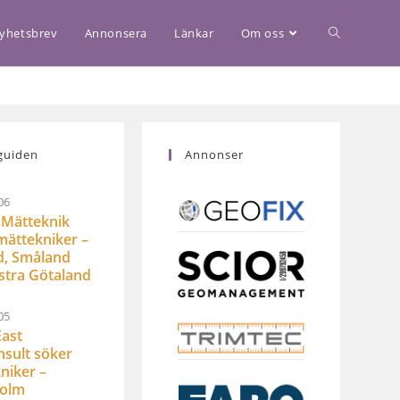
yhetsbrev
Annonsera
Länkar
Om oss
guiden
Annonser
06
Mätteknik
mättekniker –
d, Småland
stra Götaland
05
ast
sult söker
niker –
holm