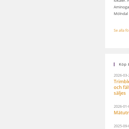
lokaler. 
Aminogat
Mölndal .
Se alla f
Köp &
2026-03-
Trimbl
och fä
säljes
2026-01-
Mätutr
2025-09-