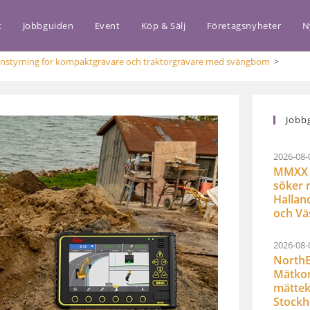
t
Jobbguiden
Event
Köp & Sälj
Företagsnyheter
N
kinstyrning för kompaktgrävare och traktorgrävare med svängbom
>
Jobb
2026-08-
MMXX 
söker 
Hallan
och Vä
2026-08-
NorthE
Mätkon
mättek
Stock