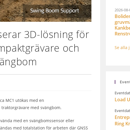
2026-08-
Bolide
gruvmät
Kankbe
erar 3D-lösning för
Renst
ompaktgrävare och
Se alla 
svängbom
Even
Eventdat
Load U
ica MC1 utökas med en
h traktorgrävare med svängbom.
Eventdat
Entrep
 använda med en svängbomssensor eller
Ring K
vändas med totalstation för arbeten där GNSS