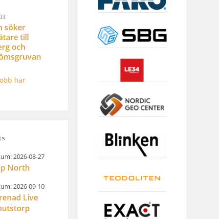
03
n söker
are till
rg och
römsgruvan
jobb här
ts
um: 2026-08-27
p North
um: 2026-09-10
renad Live
nutstorp