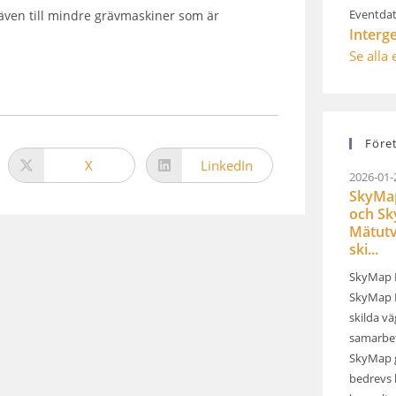
Eventdat
även till mindre grävmaskiner som är
Interg
Se alla
Före
X
LinkedIn
2026-01-
SkyMap
och S
Mätutv
ski...
SkyMap 
SkyMap M
skilda v
samarbet
SkyMap 
bedrevs 