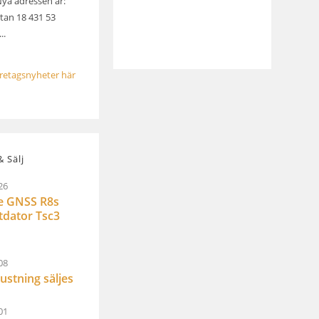
Nya adressen är:
an 18 431 53
..
öretagsnyheter här
 Sälj
26
e GNSS R8s
ltdator Tsc3
08
ustning säljes
01