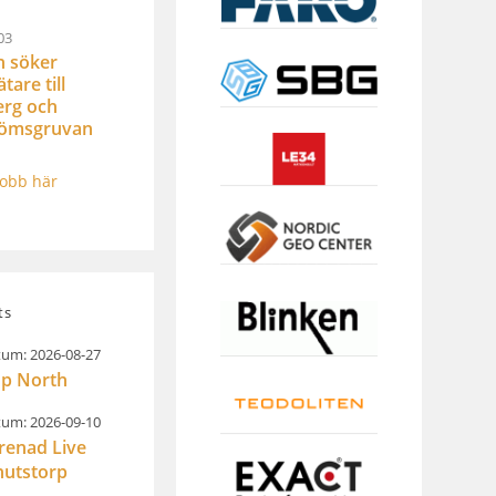
03
n söker
are till
rg och
römsgruvan
jobb här
ts
um: 2026-08-27
p North
um: 2026-09-10
renad Live
nutstorp