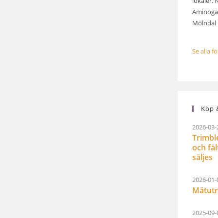
lokaler. 
Aminogat
Mölndal .
Se alla f
Köp &
2026-03-
Trimbl
och fä
säljes
2026-01-
Mätutr
2025-09-