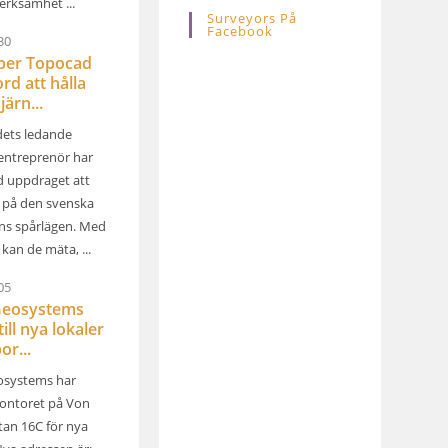
erksamhet ...
Surveyors På
Facebook
30
lper Topocad
rd att hålla
järn...
ets ledande
entreprenör har
d uppdraget att
l på den svenska
ns spårlägen. Med
kan de mäta, ...
05
Geosystems
till nya lokaler
or...
osystems har
ontoret på Von
tan 16C för nya