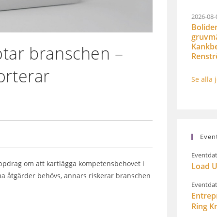
2026-08-
Bolide
gruvmät
Kankbe
otar branschen –
Renst
orterar
Se alla 
Even
Eventdat
uppdrag om att kartlägga kompetensbehovet i
Load U
a åtgärder behövs, annars riskerar branschen
Eventdat
Entrep
Ring K