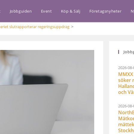
t
Jobbguiden
Event
Köp & Sälj
Företagsnyheter
N
eriet slutrapporterar regeringsuppdrag
>
Jobb
2026-08-
MMXX 
söker 
Hallan
och Vä
2026-08-
NorthE
Mätkon
mättek
Stock