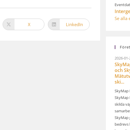
Eventdat
Interg
Se alla
X
LinkedIn
Före
2026-01-
SkyMap
och S
Mätutv
ski...
SkyMap 
SkyMap M
skilda v
samarbet
SkyMap 
bedrevs 