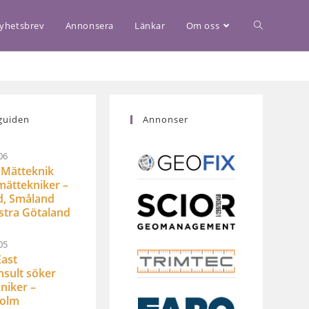
yhetsbrev
Annonsera
Länkar
Om oss
guiden
Annonser
06
Mätteknik
mättekniker –
d, Småland
stra Götaland
05
ast
sult söker
niker –
holm