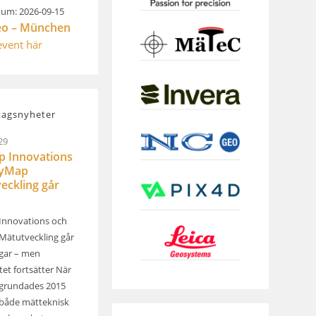
um: 2026-09-15
eo – München
 event här
tagsnyheter
29
 Innovations
kyMap
eckling går
Innovations och
ätutveckling går
ägar – men
et fortsätter När
grundades 2015
både mätteknisk