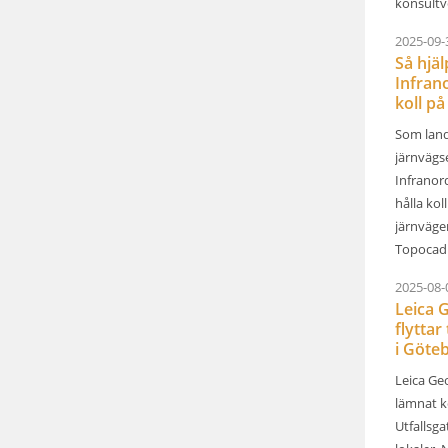
konsultv
2025-09-
Så hjä
Infrano
koll på 
Som land
järnvägs
Infranor
hålla kol
järnväge
Topocad 
2025-08-
Leica 
flyttar 
i Göteb
Leica Ge
lämnat k
Utfallsga