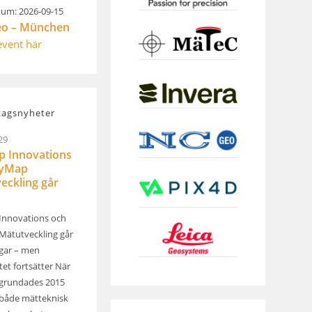
um: 2026-09-15
eo – München
 event här
tagsnyheter
29
 Innovations
kyMap
eckling går
Innovations och
ätutveckling går
ägar – men
et fortsätter När
grundades 2015
både mätteknisk