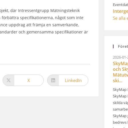
Eventdat
projekt, där Intressentgrupp Mätningsteknik
Interg
förbättra specifikationerna, något som inte
Se alla
lliance uppdrag att främja en samverkande,
standarder och gemensamma specifikationer är
Före
2026-01-
SkyMap
och S
Mätutv
X
LinkedIn
ski...
SkyMap 
SkyMap M
skilda v
samarbet
SkyMap 
bedrevs 