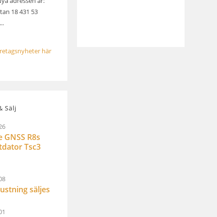
Nya adressen är:
an 18 431 53
..
öretagsnyheter här
 Sälj
26
e GNSS R8s
ltdator Tsc3
08
ustning säljes
01