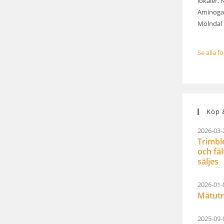
lokaler. 
Aminogat
Mölndal .
Se alla f
Köp &
2026-03-
Trimbl
och fä
säljes
2026-01-
Mätutr
2025-09-