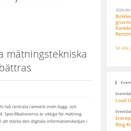
2026-08-
Bolide
gruvmät
Kankbe
Renst
Se alla 
 mätningstekniska
rbättras
Even
Eventdat
Load U
ts två centrala ramverk inom bygg- och
Eventdat
. Specifikationerna är viktiga för mätning
Entrep
 att stärka den digitala informationskedjan i
Ring K