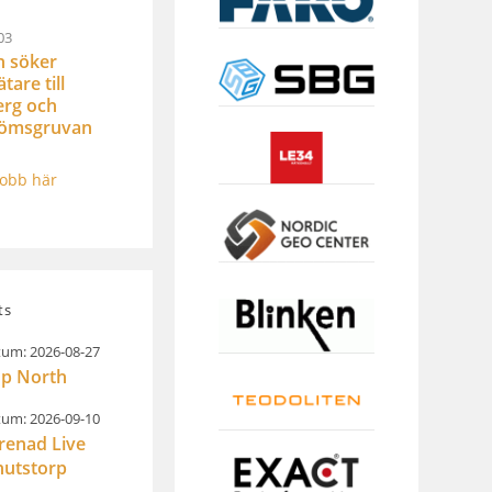
03
n söker
are till
rg och
römsgruvan
jobb här
ts
um: 2026-08-27
p North
um: 2026-09-10
renad Live
nutstorp