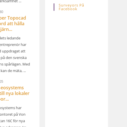
erksamhet ...
Surveyors På
Facebook
30
lper Topocad
rd att hålla
järn...
ets ledande
entreprenör har
d uppdraget att
l på den svenska
ns spårlägen. Med
kan de mäta, ...
05
Geosystems
till nya lokaler
or...
osystems har
ontoret på Von
tan 16C för nya