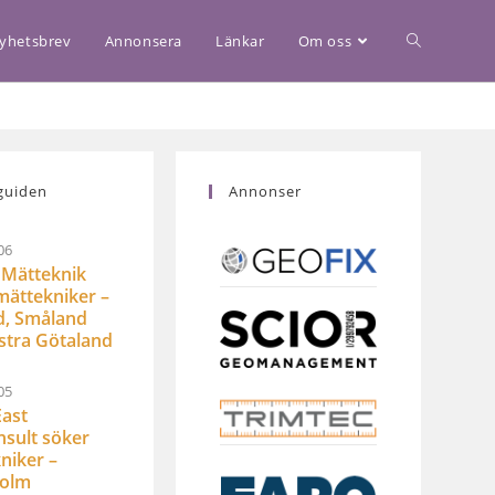
yhetsbrev
Annonsera
Länkar
Om oss
guiden
Annonser
06
Mätteknik
mättekniker –
d, Småland
stra Götaland
05
ast
sult söker
niker –
holm