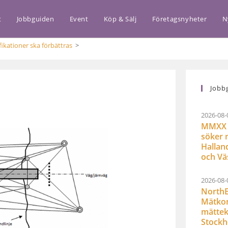
t
Jobbguiden
Event
Köp & Sälj
Företagsnyheter
N
kationer ska förbättras
>
Jobb
2026-08-
MMXX 
söker 
Hallan
och Vä
2026-08-
NorthE
Mätkon
mättek
Stock