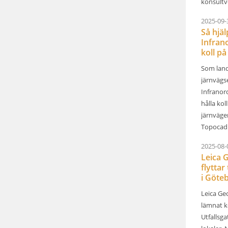
konsultv
2025-09-
Så hjä
Infrano
koll på 
Som land
järnvägs
Infranor
hålla kol
järnväge
Topocad 
2025-08-
Leica 
flyttar 
i Göteb
Leica Ge
lämnat k
Utfallsga