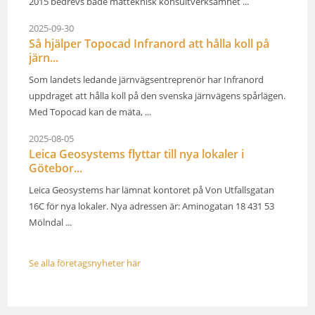
2015 bedrevs både mätteknisk konsultverksamhet ...
2025-09-30
Så hjälper Topocad Infranord att hålla koll på
järn...
Som landets ledande järnvägsentreprenör har Infranord
uppdraget att hålla koll på den svenska järnvägens spårlägen.
Med Topocad kan de mäta, ...
2025-08-05
Leica Geosystems flyttar till nya lokaler i
Götebor...
Leica Geosystems har lämnat kontoret på Von Utfallsgatan
16C för nya lokaler. Nya adressen är: Aminogatan 18 431 53
Mölndal ...
Se alla företagsnyheter här