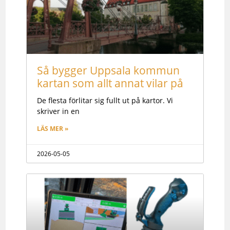
Så bygger Uppsala kommun
kartan som allt annat vilar på
De flesta förlitar sig fullt ut på kartor. Vi
skriver in en
LÄS MER »
2026-05-05