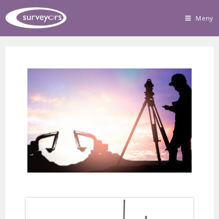
Meny
Samlingsplats för
mätbranschen