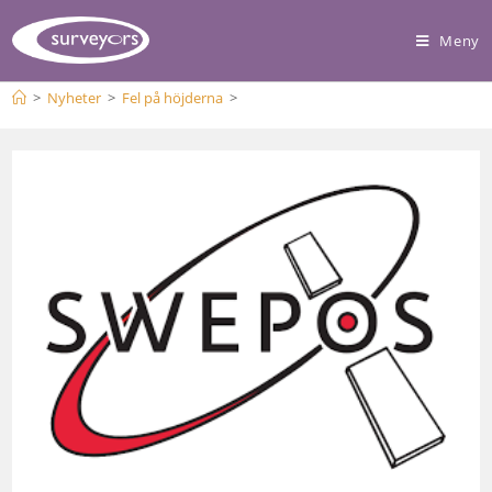
Meny
>
Nyheter
>
Fel på höjderna
>