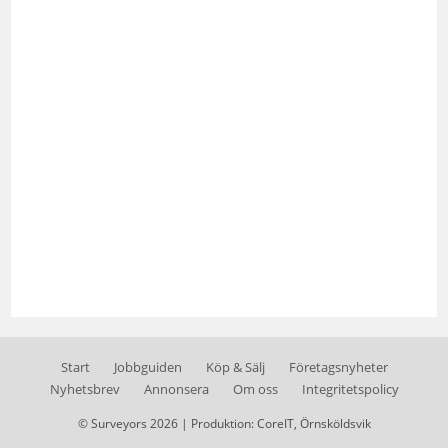
Start
Jobbguiden
Köp & Sälj
Företagsnyheter
Nyhetsbrev
Annonsera
Om oss
Integritetspolicy
© Surveyors 2026 | Produktion: CoreIT, Örnsköldsvik