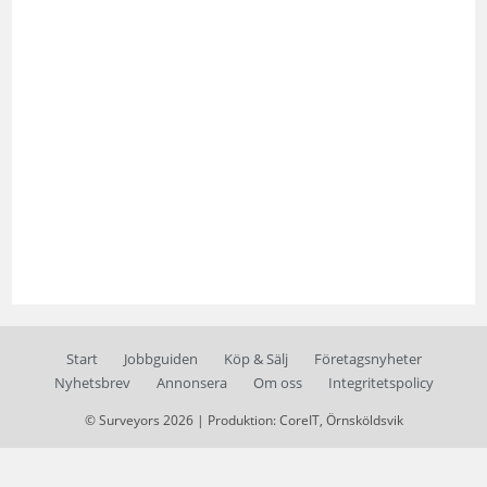
Start
Jobbguiden
Köp & Sälj
Företagsnyheter
Nyhetsbrev
Annonsera
Om oss
Integritetspolicy
© Surveyors 2026 | Produktion: CoreIT, Örnsköldsvik