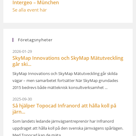
Intergeo – München
Se alla event här
Företagsnyheter
2026-01-29
SkyMap Innovations och SkyMap Mätutveckling
går ski...
SkyMap Innovations och SkyMap Mätutveckling går skilda
vägar – men samarbetet fortsätter När SkyMap grundades
2015 bedrevs både mätteknisk konsultverksamhet ...
2025-09-30
Så hjälper Topocad Infranord att hålla koll på
järn...
Som landets ledande järnvägsentreprenör har Infranord
uppdraget att hålla koll på den svenska järnvägens spårlägen.
Med Topocad kan de mäta, ...