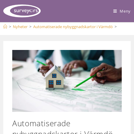
Meny
>
Nyheter
>
Automatiserade nybyggnadskartor i Värmdö
>
Automatiserade
nybyggnadskartor i Värmdö