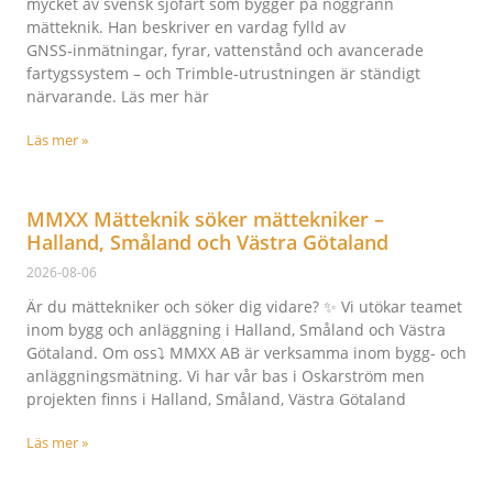
mycket av svensk sjöfart som bygger på noggrann
mätteknik. Han beskriver en vardag fylld av
GNSS‑inmätningar, fyrar, vattenstånd och avancerade
fartygssystem – och Trimble‑utrustningen är ständigt
närvarande. Läs mer här
Läs mer »
MMXX Mätteknik söker mättekniker –
Halland, Småland och Västra Götaland
2026-08-06
Är du mättekniker och söker dig vidare? ✨ Vi utökar teamet
inom bygg och anläggning i Halland, Småland och Västra
Götaland. Om oss⤵️ MMXX AB är verksamma inom bygg- och
anläggningsmätning. Vi har vår bas i Oskarström men
projekten finns i Halland, Småland, Västra Götaland
Läs mer »